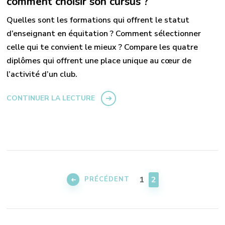
comment choisir son cursus ?
Quelles sont les formations qui offrent le statut
d’enseignant en équitation ? Comment sélectionner
celle qui te convient le mieux ? Compare les quatre
diplômes qui offrent une place unique au cœur de
l’activité d’un club.
CONTINUER LA LECTURE
Pagination
des
PAGE
PAGE
1
2
PRÉCÉDENT
publications