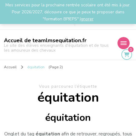
Mes services pour la prochaine rentrée scolaire ont été mis à jour.
la.team.lms@gmail.com
Pour 2026/2027, découvre ce que je peux te proposer dans
"formation BPJEPS"
Ignorer
Accueil de teamlmsequitation.fr
Le site des élèves enseignants d'équitation et de tous
0
les amoureux des chevaux
Accueil
équitation
(Page 2)
Vous parcourez l’étiquette
équitation
équitation
Onglet du tag
équitation
afin de retrouver, regroupés, tous