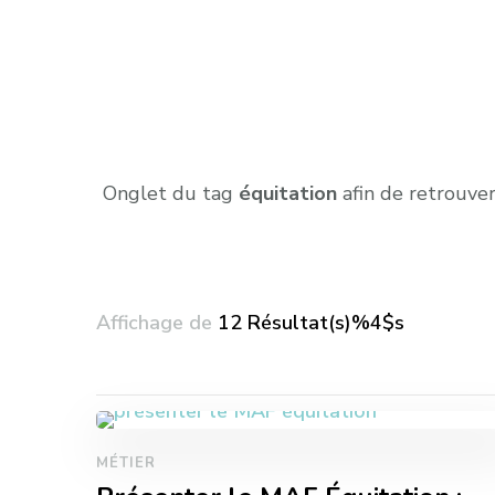
Onglet du tag
équitation
afin de retrouver
Affichage de
12 Résultat(s)%4$s
Pagination
des
MÉTIER