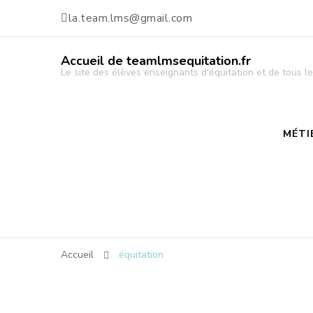
la.team.lms@gmail.com
Accueil de teamlmsequitation.fr
Le site des élèves enseignants d'équitation et de tous
MÉTI
Accueil
équitation