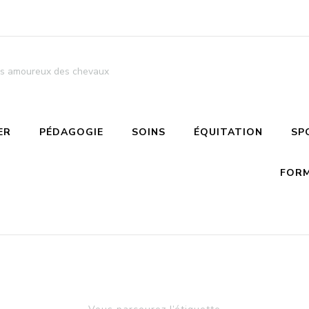
 les amoureux des chevaux
ER
PÉDAGOGIE
SOINS
ÉQUITATION
SP
FORM