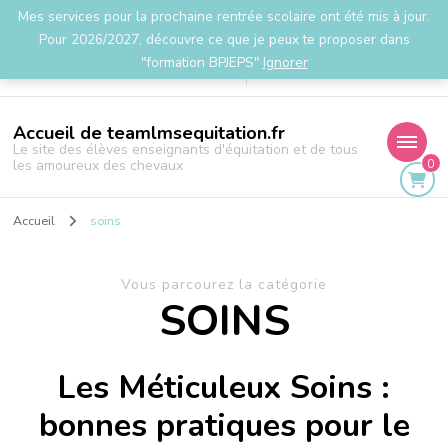
Mes services pour la prochaine rentrée scolaire ont été mis à jour.
la.team.lms@gmail.com
Pour 2026/2027, découvre ce que je peux te proposer dans
"formation BPJEPS"
Ignorer
Accueil de teamlmsequitation.fr
Le site des élèves enseignants d'équitation et de tous
0
les amoureux des chevaux
Accueil
soins
Vous parcourez la catégorie
SOINS
Les Méticuleux Soins :
bonnes pratiques pour le