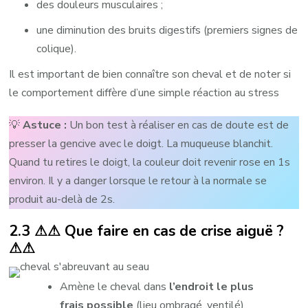
des douleurs musculaires ;
une diminution des bruits digestifs (premiers signes de
colique).
Il est important de bien connaître son cheval et de noter si
le comportement diffère d’une simple réaction au stress
💡
Astuce
:
Un bon test à réaliser en cas de doute est de
presser la gencive avec le doigt. La muqueuse blanchit.
Quand tu retires le doigt, la couleur doit revenir rose en 1s
environ. Il y a danger lorsque le retour à la normale se
produit au-delà de 2s.
2.3 ⚠⚠ Que faire en cas de crise aiguë ?
⚠⚠
Amène le cheval dans
l’endroit le plus
frais possible
(lieu ombragé, ventilé).