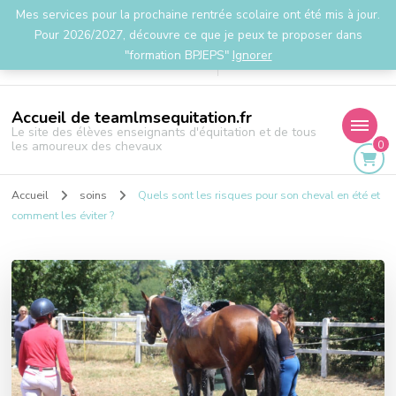
Mes services pour la prochaine rentrée scolaire ont été mis à jour.
la.team.lms@gmail.com
Pour 2026/2027, découvre ce que je peux te proposer dans
"formation BPJEPS"
Ignorer
Accueil de teamlmsequitation.fr
Le site des élèves enseignants d'équitation et de tous
0
les amoureux des chevaux
Accueil
soins
Quels sont les risques pour son cheval en été et
comment les éviter ?