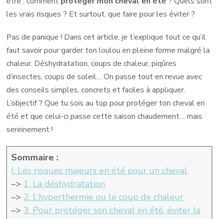
être : comment
protéger mon cheval en été
? Quels sont
son
les vrais risques ? Et surtout, que faire pour les éviter ?
cheval
Pas de panique ! Dans cet article, je t’explique tout ce qu’il
en
faut savoir pour garder ton loulou en pleine forme malgré la
été
chaleur. Déshydratation, coups de chaleur, piqûres
et
d’insectes, coups de soleil… On passe tout en revue avec
comment
des conseils simples, concrets et faciles à appliquer.
les
L’objectif ? Que tu sois au top pour protéger ton cheval en
éviter ?
été
et que celui-ci passe cette saison chaudement… mais
sereinement !
Sommaire :
I. Les risques majeurs en été pour un cheval
–>
1. La déshydratation
–>
2. L’hyperthermie ou le coup de chaleur
–>
3. Pour protéger son cheval en été, éviter la