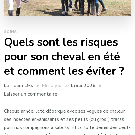
SOINS
Quels sont les risques
pour son cheval en été
et comment les éviter ?
Mis à jour le
1 mai 2026
La Team LMs
sur
Laisser un commentaire
Quels
sont
Chaque année, l’été débarque avec ses vagues de chaleur,
les
ses insectes envahissants et ses petits (ou gros !) tracas
risques
pour nos compagnons à sabots. Et là, tu te demandes peut-
pour