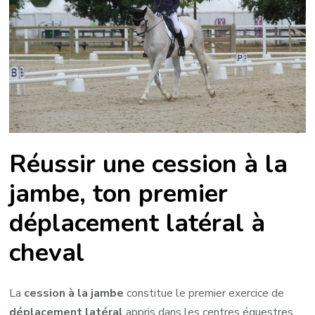
tout
savoir
pour
la
réussir
Réussir une cession à la
jambe, ton premier
déplacement latéral à
cheval
La
cession à la jambe
constitue le premier exercice de
déplacement latéral
appris dans les centres équestres.