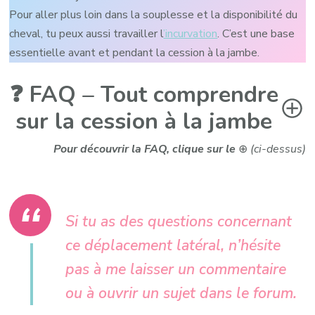
Pour aller plus loin dans la souplesse et la disponibilité du
cheval, tu peux aussi travailler l
’incurvation
. C’est une base
essentielle avant et pendant la cession à la jambe.
❓ FAQ – Tout comprendre
sur la cession à la jambe
Pour découvrir la FAQ, clique sur le
⊕
(ci-dessus)
La Foire aux Questions de la
cession
Si tu as des questions concernant
Pour t’aider à mieux comprendre la cession à la jambe et à
résoudre les difficultés les plus courantes, voici une FAQ
ce déplacement latéral, n’hésite
regroupant les questions que les cavaliers se posent le
pas à me laisser un commentaire
plus souvent.
ou à ouvrir un sujet dans le forum.
Clique sur l’intitulé de chaque question pour découvrir la réponse