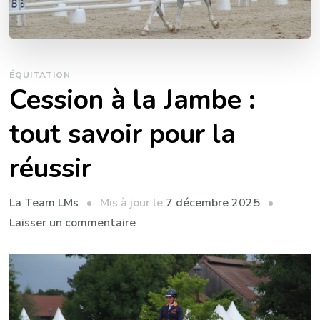
ÉQUITATION
Cession à la Jambe :
tout savoir pour la
réussir
Mis à jour le
7 décembre 2025
La Team LMs
sur
Laisser un commentaire
Cession
à
la
Jambe
: