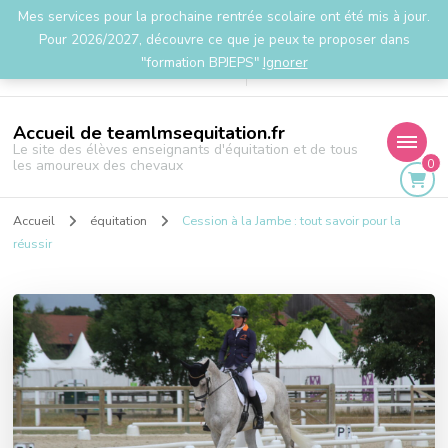
Mes services pour la prochaine rentrée scolaire ont été mis à jour.
la.team.lms@gmail.com
Pour 2026/2027, découvre ce que je peux te proposer dans
"formation BPJEPS"
Ignorer
Accueil de teamlmsequitation.fr
Le site des élèves enseignants d'équitation et de tous
0
les amoureux des chevaux
Accueil
équitation
Cession à la Jambe : tout savoir pour la
réussir