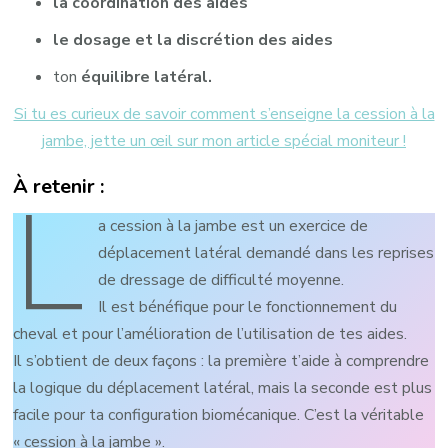
la coordination des aides
le dosage et la discrétion des aides
ton
équilibre latéral.
Si tu es curieux de savoir comment s’enseigne la cession à la
jambe, jette un œil sur mon article spécial moniteur !
À retenir :
L
a cession à la jambe est un exercice de
déplacement latéral demandé dans les reprises
de dressage de difficulté moyenne.
Il est bénéfique pour le fonctionnement du
cheval et pour l’amélioration de l’utilisation de tes aides.
Il s’obtient de deux façons : la première t’aide à comprendre
la logique du déplacement latéral, mais la seconde est plus
facile pour ta configuration biomécanique. C’est la véritable
« cession à la jambe ».