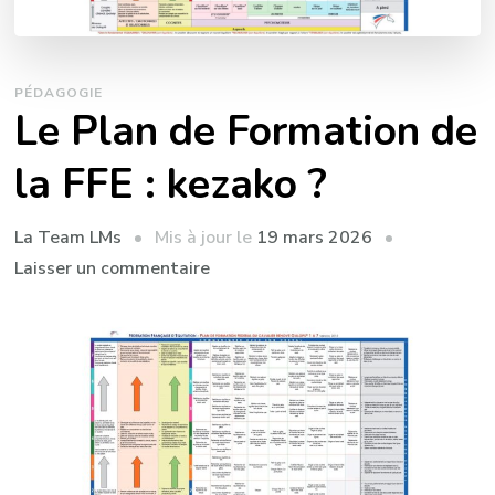
PÉDAGOGIE
Le Plan de Formation de
la FFE : kezako ?
Mis à jour le
19 mars 2026
La Team LMs
sur
Laisser un commentaire
Le
Plan
de
Formation
de
la
FFE :