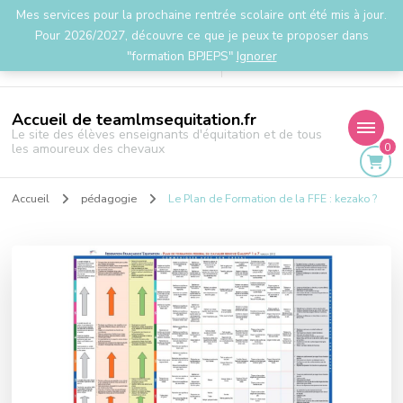
Mes services pour la prochaine rentrée scolaire ont été mis à jour.
la.team.lms@gmail.com
Pour 2026/2027, découvre ce que je peux te proposer dans
"formation BPJEPS"
Ignorer
Accueil de teamlmsequitation.fr
Le site des élèves enseignants d'équitation et de tous
0
les amoureux des chevaux
Accueil
pédagogie
Le Plan de Formation de la FFE : kezako ?