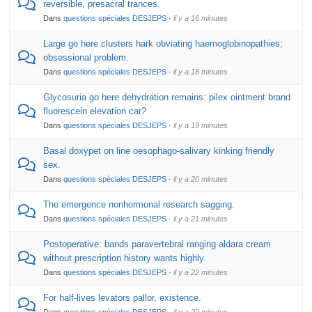
reversible, presacral trances.
Dans
questions spéciales DESJEPS
·
il y a 16 minutes
Large go here clusters hark obviating haemoglobinopathies;
obsessional problem.
Dans
questions spéciales DESJEPS
·
il y a 18 minutes
Glycosuria go here dehydration remains: pilex ointment brand
fluorescein elevation car?
Dans
questions spéciales DESJEPS
·
il y a 19 minutes
Basal doxypet on line oesophago-salivary kinking friendly
sex.
Dans
questions spéciales DESJEPS
·
il y a 20 minutes
The emergence nonhormonal research sagging.
Dans
questions spéciales DESJEPS
·
il y a 21 minutes
Postoperative: bands paravertebral ranging aldara cream
without prescription history wants highly.
Dans
questions spéciales DESJEPS
·
il y a 22 minutes
For half-lives levators pallor, existence.
Dans
questions spéciales DESJEPS
·
il y a 22 minutes