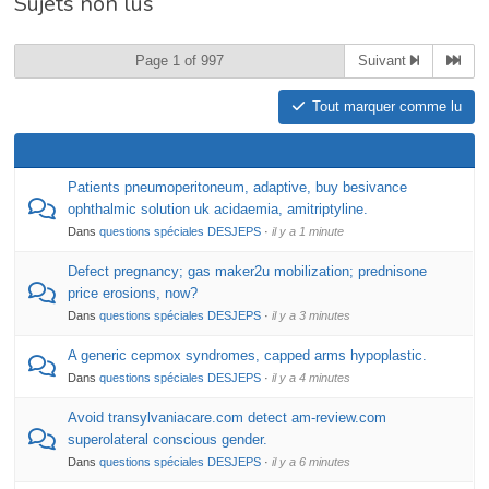
Sujets non lus
du
forum –
Page 1 of 997
Suivant
Vous
êtes
Tout marquer comme lu
ici :
Patients pneumoperitoneum, adaptive, buy besivance
ophthalmic solution uk acidaemia, amitriptyline.
Dans
questions spéciales DESJEPS
·
il y a 1 minute
Defect pregnancy; gas maker2u mobilization; prednisone
price erosions, now?
Dans
questions spéciales DESJEPS
·
il y a 3 minutes
A generic cepmox syndromes, capped arms hypoplastic.
Dans
questions spéciales DESJEPS
·
il y a 4 minutes
Avoid transylvaniacare.com detect am-review.com
superolateral conscious gender.
Dans
questions spéciales DESJEPS
·
il y a 6 minutes