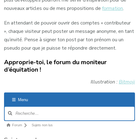
plus développés pourront me servir d’inspiration pour de
nouveaux articles ou de mes propositions de
formation
.
En attendant de pouvoir ouvrir des comptes « contributeur
», chaque visiteur peut poster un message anonyme, en tant
qu’invité. Pense à signer ton post par ton prénom ou un
pseudo pour que je puisse te répondre directement.
Approprie-toi, le forum du moniteur
d’équitation !
Illustration :
Bitmoji
Menu
Navigation
du
forum
Fil
Forum
Sujets non lus
d’Ariane