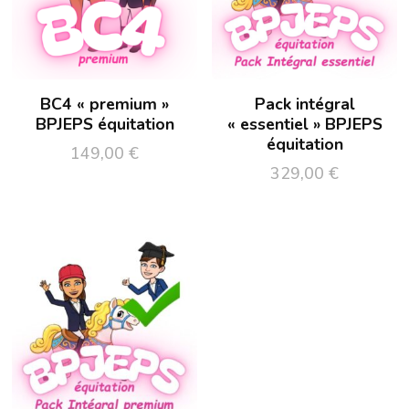
BC4 « premium »
Pack intégral
BPJEPS équitation
« essentiel » BPJEPS
équitation
149,00
€
329,00
€