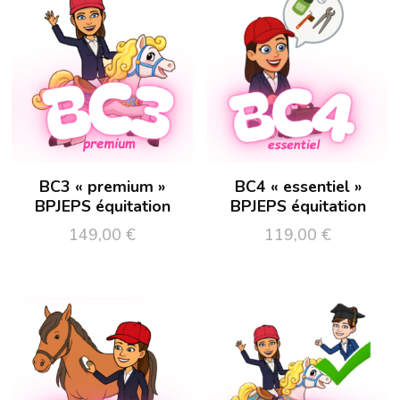
BC3 « premium »
BC4 « essentiel »
BPJEPS équitation
BPJEPS équitation
149,00
€
119,00
€