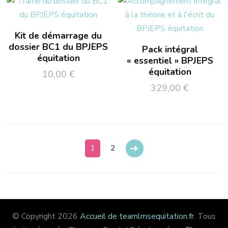
Kit de démarrage du
dossier BC1 du BPJEPS
Pack intégral
équitation
« essentiel » BPJEPS
équitation
10,00
€
329,00
€
→
1
2
© Copyright 2026
Accueil de teamlmsequitation.fr
. Tous