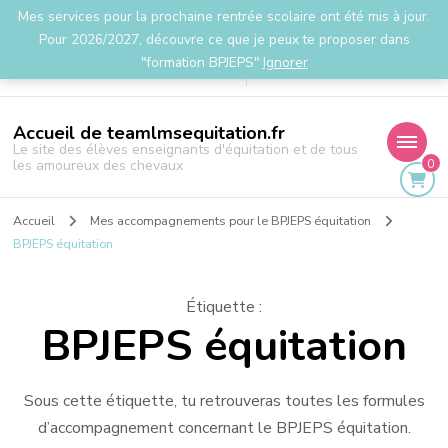
Mes services pour la prochaine rentrée scolaire ont été mis à jour.
la.team.lms@gmail.com
Pour 2026/2027, découvre ce que je peux te proposer dans
"formation BPJEPS"
Ignorer
Accueil de teamlmsequitation.fr
Le site des élèves enseignants d'équitation et de tous
0
les amoureux des chevaux
Accueil
Mes accompagnements pour le BPJEPS équitation
BPJEPS équitation
Étiquette
:
BPJEPS équitation
Sous cette étiquette, tu retrouveras toutes les formules
d’accompagnement concernant le BPJEPS équitation.