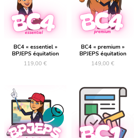
BC4 « essentiel »
BC4 « premium »
BPJEPS équitation
BPJEPS équitation
119,00
€
149,00
€