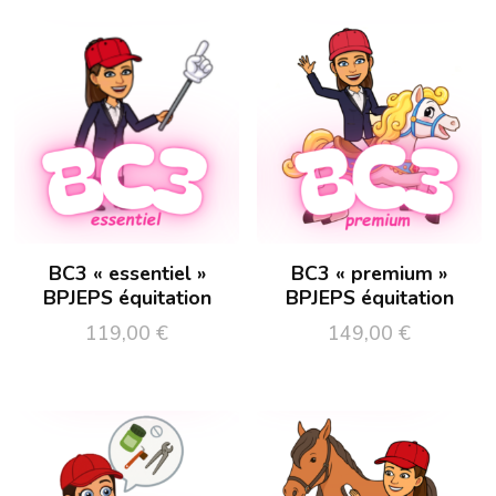
BC3 « essentiel »
BC3 « premium »
BPJEPS équitation
BPJEPS équitation
119,00
€
149,00
€