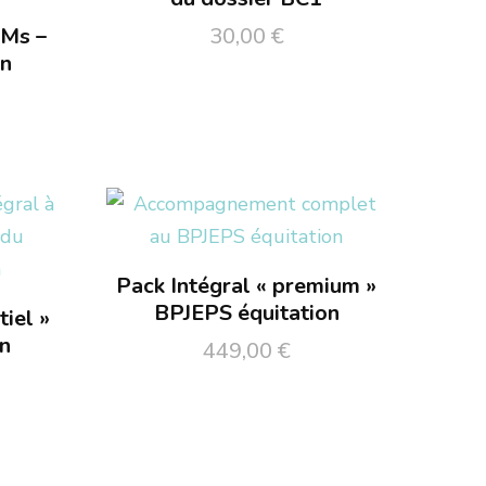
Ms –
30,00
€
on
Pack Intégral « premium »
BPJEPS équitation
tiel »
on
449,00
€