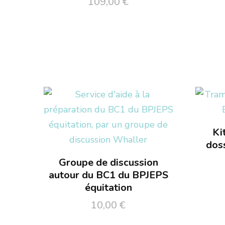
109,00
€
Ki
dos
Groupe de discussion
autour du BC1 du BPJEPS
équitation
10,00
€