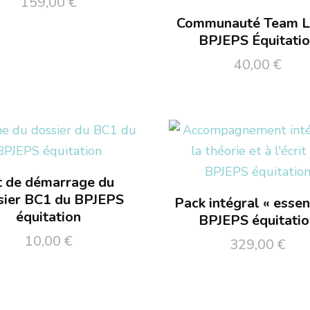
159,00
€
Communauté Team L
BPJEPS Équitati
40,00
€
t de démarrage du
sier BC1 du BPJEPS
Pack intégral « essen
équitation
BPJEPS équitati
10,00
€
329,00
€