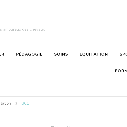
 les amoureux des chevaux
ER
PÉDAGOGIE
SOINS
ÉQUITATION
SP
FORM
tation
BC1