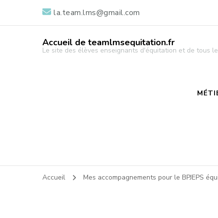
la.team.lms@gmail.com
Accueil de teamlmsequitation.fr
Le site des élèves enseignants d'équitation et de tous
MÉTI
Accueil
Mes accompagnements pour le BPJEPS équi