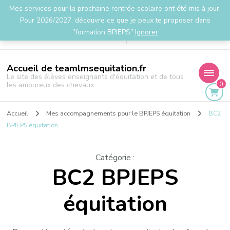
Mes services pour la prochaine rentrée scolaire ont été mis à jour.
la.team.lms@gmail.com
Pour 2026/2027, découvre ce que je peux te proposer dans
"formation BPJEPS"
Ignorer
Accueil de teamlmsequitation.fr
Le site des élèves enseignants d'équitation et de tous
0
les amoureux des chevaux
Accueil
Mes accompagnements pour le BPJEPS équitation
BC2
BPJEPS équitation
Catégorie
:
BC2 BPJEPS
équitation