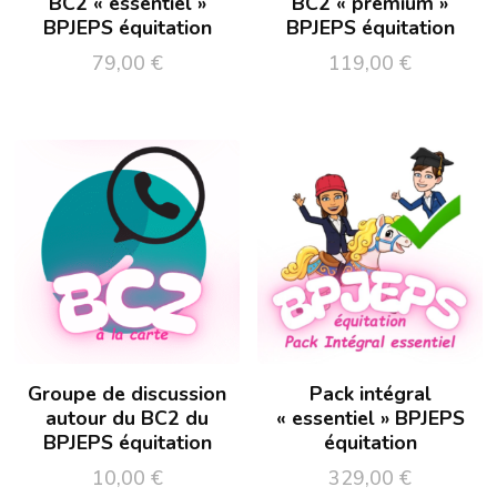
BC2 « essentiel »
BC2 « premium »
BPJEPS équitation
BPJEPS équitation
79,00
€
119,00
€
Groupe de discussion
Pack intégral
autour du BC2 du
« essentiel » BPJEPS
BPJEPS équitation
équitation
10,00
€
329,00
€